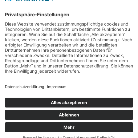

Anfahrt
Tel.
+39 388 7431189
info@feldererhof.it
© feldererhof.it
Impressum
Datenschutz
MwSt.-Nr.: IT02615180219
CIN: IT021109B54PRC5F5U
powered by