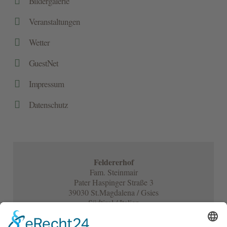

Bildergalerie

Veranstaltungen

Wetter

GuestNet

Impressum

Datenschutz
Feldererhof
Fam. Steinmair
Pater Haspinger Straße 3
39030 St.Magdalena / Gsies
Südtirol / Italien