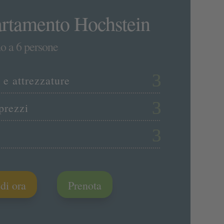
rtamento Hochstein
no a 6 persone
 e attrezzature
prezzi
a
di ora
Prenota