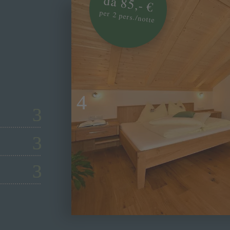
da 85,- €
per 2 pers./notte