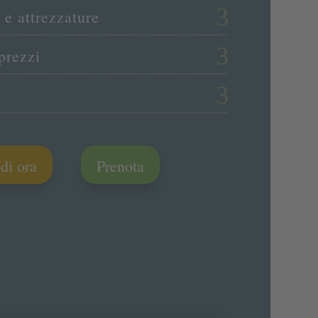
 e attrezzature
prezzi
a
di ora
Prenota