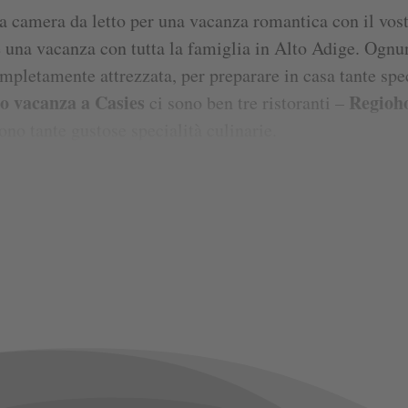
a camera da letto per una vacanza romantica con il vost
e una vacanza con tutta la famiglia in Alto Adige. Ognu
pletamente attrezzata, per preparare in casa tante spec
o vacanza a Casies
Regioh
ci sono ben tre ristoranti –
ono tante gustose specialità culinarie.
da due a sei persone. Quindi i nostri appartamenti offr
vacanza in agriturismo
ere una rilassante
con tutta la 
 convenienza, i nostri appartamenti vacanza arredati in 
oggi sono stati progettati con meticolosa attenzione ai d
in legno. Con questo materiale naturale non solo rispetti
iti appartamenti con un’atmosfera sana e accogliente. C
vere la tradizionale vita contadina.