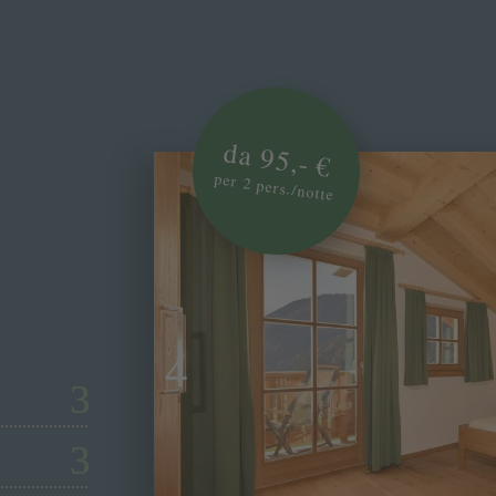
da 95,- €
per 2 pers./notte