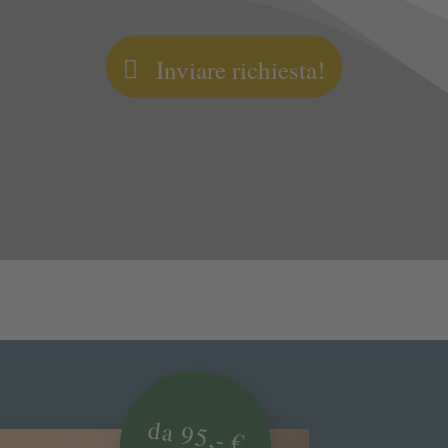
Inviare richiesta!
da 95,- €