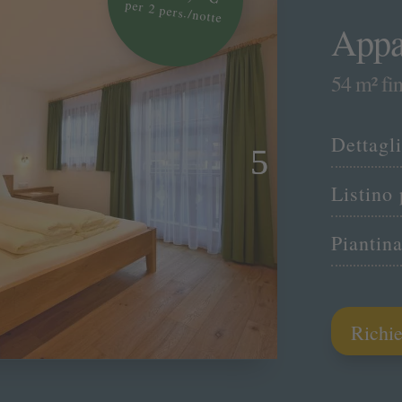
per 2 pers./notte
Appa
54 m² fi
Dettagli
Listino 
Piantin
Richie