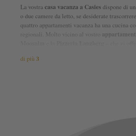
casa vacanza
a Casies
La vostra
dispone di un
o due camere da letto, se desiderate trascorrer
quattro appartamenti vacanza ha una cucina com
appartament
regionali. Molto vicino al vostro
Moosalm
Pizzeria
Lanzberg
e la
– che vi offr
I nostri appartamenti vacanza possono ospitare 
di più
3
dimensioni ideali anche se desiderate trascorr
con un gruppo di amici. In termini di comfort e
rustico non lasciano nulla a desiderare. Gli all
realizzati con materiali naturali, soprattutto 
l’ambiente, ma regaliamo inoltre ai nostri osp
minuto della vostra vacanza potrete sentire e vi