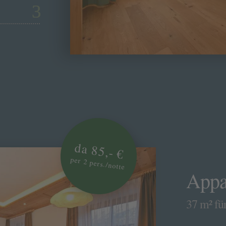
da 85,- €
per 2 pers./notte
Appa
37 m² für