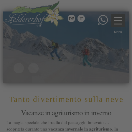
DE
IT
Tanto divertimento sulla neve
Vacanze in agriturismo in inverno
La magia speciale che irradia dal paesaggio innevato …
vacanza invernale in agriturismo
scopritela durante una
. In