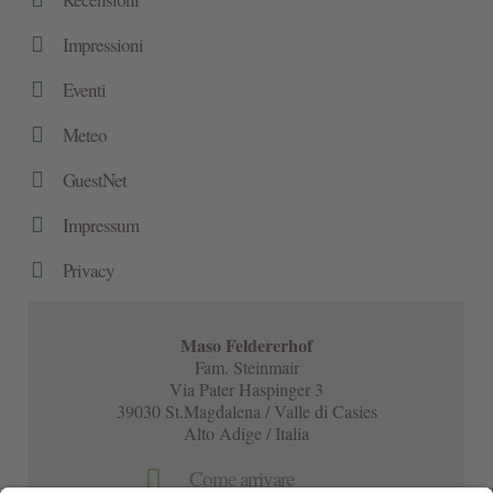

Impressioni

Eventi

Meteo

GuestNet

Impressum

Privacy
Maso Feldererhof
Fam. Steinmair
Via Pater Haspinger 3
39030 St.Magdalena / Valle di Casies
Alto Adige / Italia

Come arrivare